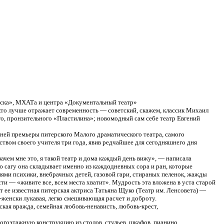
аска», МХАТа и центра «Документальный театр»
то лучше отражает современность — советский, скажем, классик Михаил
о, пронзительного «Пластилина»; новомодный сам себе театр Евгений
ней премьеры питерского Малого драматического театра, самого
твом своего учителя три года, явив редчайшее для сегодняшнего дня
ачем мне это, я такой театр и дома каждый день вижу», — написала
 сагу она складывает именно из каждодневных сора и ран, которые
иями психики, внебрачных детей, газовой гари, стираных пеленок, жажды
ти — «живите все, всем места хватит». Мудрость эта вложена в уста старой
т ее известная питерская актриса Татьяна Щуко (Театр им. Ленсовета) —
-женски лукавая,
легко смешивающая расчет и доброту.
нская вражда, семейная
любовь-ненависть,
любовь-крест,
ногоэтажную конструкцию из столов, стульев, шкафов, пианино,