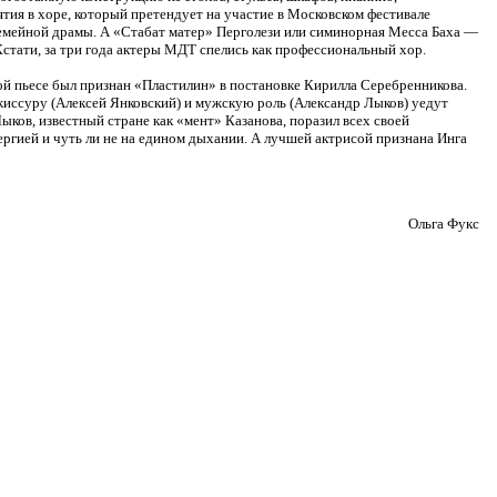
ятия в хоре, который претендует на участие в Московском фестивале
 семейной драмы. А «Стабат матер» Перголези или симинорная Месса Баха —
стати, за три года актеры МДТ спелись как профессиональный хор.
пьесе был признан «Пластилин» в постановке Кирилла Серебренникова.
иссуру (Алексей Янковский) и мужскую роль (Александр Лыков) уедут
ыков, известный стране как «мент» Казанова, поразил всех своей
гией и чуть ли не на едином дыхании. А лучшей актрисой признана Инга
Ольга Фукс