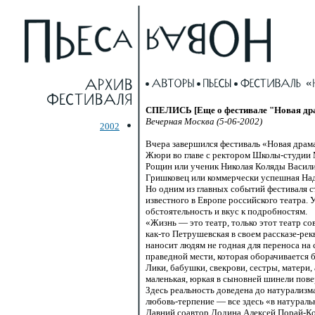
СПЕЛИСЬ [Еще о фестивале "Новая драм
Вечерная Москва (5-06-2002)
2002
Вчера завершился фестиваль «Новая драм
Жюри во главе с ректором
Школы-студии
Рощин или ученик Николая Коляды Васили
Гришковец или коммерчески успешная На
Но одним из главных событий фестиваля 
известного в Европе российского театра.
обстоятельность и вкус к подробностям.
«Жизнь — это театр, только этот театр с
как-то Петрушевская
в своем
рассказе-рек
наносит людям не годная для переноса на
праведной мести, которая оборачивается 
Лики, бабушки, свекрови, сестры, матери,
маленькая, юркая в сыновней шинели пов
Здесь реальность доведена до натурализм
любовь-терпение
— все здесь «в натураль
Давний соавтор Додина Алексей
Порай-К