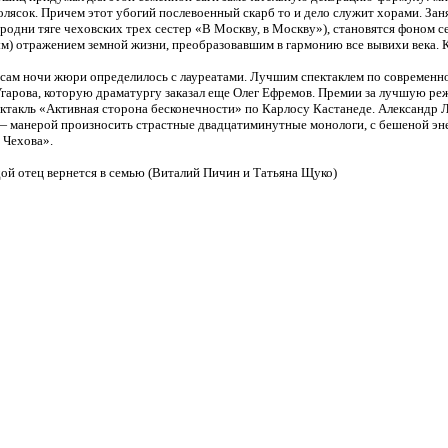
олясок. Причем этот убогий послевоенный скарб то и дело служит хорами. Зан
сродни тяге чеховских трех сестер «В Москву, в Москву»), становятся фоном
м) отражением земной жизни, преобразовавшим в гармонию все вывихи века. К
ночи жюри определилось с лауреатами. Лучшим спектаклем по современной 
арова, которую драматургу заказал еще Олег Ефремов. Премии за лучшую реж
ектакль «Активная сторона бесконечности» по Карлосу Кастанеде. Александр Л
— манерой произносить страстные двадцатиминутные монологи, с бешеной энер
 Чехова».
й отец вернется в семью (Виталий Пичин и Татьяна Щуко)