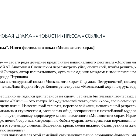
а". Итоги фестиваля и показ «Московского хора»]
а» — своего рода дочернее предприятие национального фестиваля «Золотая м
МХАТ Анатолием Смелянским пересмотрело уйму спектаклей, чтобы решить, к
й Сигарев, автор косноязычного, чуть ли не одними междометьями написанног
дежда Птушкина.
стал внеконкурсный показ «Московского хора» Людмилы Петрушевской, послед
 Ученик Льва Додана Игорь Коняев репетировал «Московский хор» под руководс
овершенно не годился для переноса на сцену… зритель бы плевался,
во-первых,
з
виеме
«Жизнь — это театр». Между тем свой театр, свой «хор», свою семейную
 сцену жизнь. Из вселенской тесноты, перегорелой каши, искалеченной репресс
банальным стукачеством, застарелых обид, всепрощения и незатейливой мудрос
 а по сути, главному «дирижеру» многонаселенного «Московского хора». Играе
ерх ночной сорочки, хитрющая,
по-бабьи мудрая,
по-стариковски ворчливая,
по
а и отточена до символа. Пощечины, крики, смена нижнего белья, ревнивая же
ную величину».
ошиц
придумал для этой семейной саги замечательную
декорацию-формулу
: м