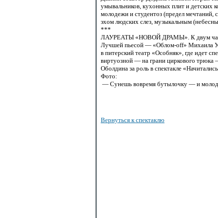
умывальников, кухонных плит и детских к
молодежи и студентоз (предел мечтаний, 
эхом людских слез, музыкальным (небесны
***
ЛАУРЕАТЫ «НОВОЙ ДРАМЫ». К двум часам 
Лучшей пьесой — «Облом-оff» Михаила Уг
в питерский театр «Особняк», где идет сп
виртуозной — на грани циркового трюка 
Оболдина за роль в спектакле «Начитались
Фото:
— Сунешь вовремя бутылочку — и молодо
Вернуться к спектаклю