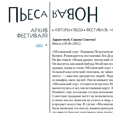
Здравствуй, Страна Советов!
Итоги (18-06-2002)
2002
«Московский хор» Людмилы Петрушевск
Коняев. Руководитель постановки Лев До
На фестивале «Новая драма» питерский спе
Он высится, как
какой-нибудь
Монблан пос
правды, языка и стиля «Московский хор»
большой классический спектакль, не завис
много — смыслов, предметов, людей. Люди
из шкафов, окон, щелей. Они возникают вне
«Московский хор» готовится встретить 
выплеснулась в зал, как всплывшая вдруг А
Помните, еще чеховские сестры печалились
Советские граждане могут не волноваться
в своих пьесах записала их голоса и лица
в предмет искусства. В случае «Московск
была написана эта пьеса), языком причуд
это вместе бросает ощутимую тень гроте