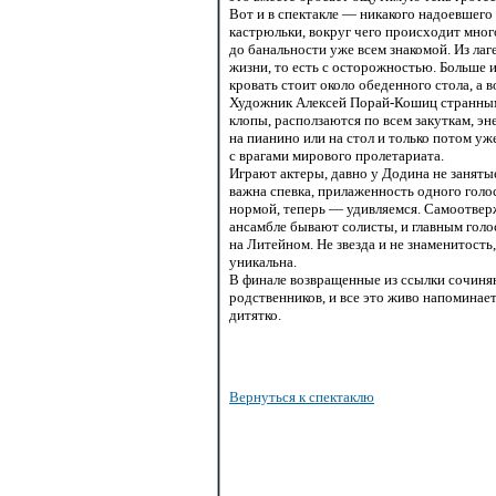
Вот и в спектакле — никакого надоевшего 
кастрюльки, вокруг чего происходит много
до банальности уже всем знакомой. Из ла
жизни, то есть с осторожностью. Больше и
кровать стоит около обеденного стола, а 
Художник Алексей
Порай-Кошиц
странным
клопы, расползаются по всем закуткам, э
на пианино или на стол и только потом у
с врагами мирового пролетариата.
Играют актеры, давно у Додина не занятые.
важна спевка, прилаженность одного голо
нормой, теперь — удивляемся. Самоотверж
ансамбле бывают солисты, и главным голо
на Литейном. Не звезда и не знаменитость,
уникальна.
В финале возвращенные из ссылки сочин
родственников, и все это живо напомина
дитятко.
Вернуться к спектаклю