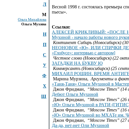
Л
Весной 1998 г. состоялась премьера с
пьесы».
М
Ольга Михайлова
Ольга Мухина
Ссылки:
АЛЕКСЕЙ КРИКЛИВЫЙ: «ПОСЛЕ Н
Н
Мухиной - начало работы нового руков
Континент Сибирь (Новосибирск) (30 
П
НЕОНОВОЕ «Ю», ИЛИ СПИЧКИ ДЕТЯМ
«Глобусе»: интервью с автором]
С
Честное слово (Новосибирск) (22 октя
ЗАГАДКИ НА БУКВУ Ю
У
Коммерсантъ (Новосибирск) (25 сентя
МИХАИЛ РОЩИН. ВРЕМЯ АНТИГ
Ф
Марина Мурзина,
Аргументы и факты
«Таня-Таня» Ольги Мухиной в Масте
Х
Джон Фридман,
“Moscow Times” (14 
Дебют Ольги Мухиной
Ш
Джон Фридман,
“Moscow Times” (26 
«Ю» Ольги Мухиной в РАТИ (ГИТИС
Джон Фридман,
“Moscow Times” (16 
«Ю» Ольги Мухиной во МХАТе им. Ч
Джон Фридман,
“Moscow Times” (27 
Да-да, нет-нет Оли Мухиной