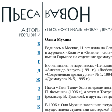
Ольга Мухина
Б
Родилась в Москве, 11 лет жила на Сев
в журналах «Квант» и «Знание – сила»
В
имени Горького на отделение драмату
Г
Ею написаны четыре пьесы: «Печальны
«Александр Август» (1991 г.), «Любов
Д
«Современная драматургия» № 1, 1994 
«Драматург» № 5, 1995 г.).
Ж
Пьеса
«Таня-Таня»
была впервые пост
З
П. Фоменко» (1996 г.), а затем в Теат
(режиссер В. Туманов), в других теат
И
В 1996 г. Оля Мухина завершила пяту
К
осуществлена студентами мастерской 