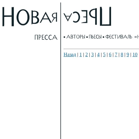
Назад
|
1
|
2
|
3
|
4
|
5
|
6
|
7
|
8
|
9
|
10