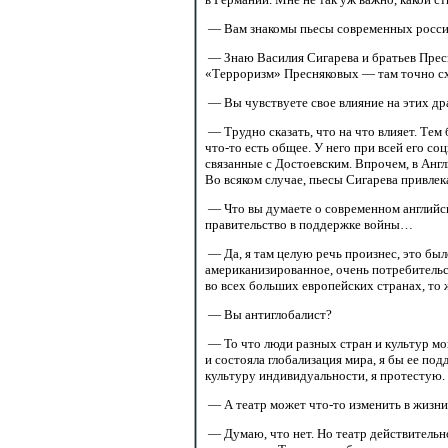
— Вам знакомы пьесы современных россий
— Знаю Василия Сигарева и братьев Пресн
«Терроризм» Пресняковых — там точно сх
— Вы чувствуете свое влияние на этих др
— Трудно сказать, что на что влияет. Тем
что-то есть
общее. У него при всей его соц
связанные с Достоевским. Впрочем, в Англ
Во всяком случае, пьесы Сигарева привле
— Что вы думаете о современном английс
правительство в поддержке войны…
— Да, я там целую речь произнес, это был
американизированное, очень потребительс
во всех больших европейских странах, то 
— Вы антиглобалист?
— То что люди разных стран и культур мог
и состояла глобализация мира, я бы ее по
культуру индивидуальности, я протестую.
— А театр может
что-то изменить
в жизни
— Думаю, что нет. Но театр действительно