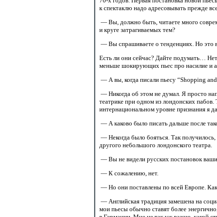
70-х годов.
Первая постановка новой пьесы
к спектаклю надо адресовывать прежде все
— Вы, должно быть, читаете много совре
и круге затрагиваемых тем?
— Вы спрашиваете о тенденциях. Но это в
Есть ли они сейчас? Дайте подумать… Нет
меньше шокирующих пьес про насилие и а
— А вы, когда писали пьесу “Shopping and
— Никогда об этом не думал. Я просто нап
театрике при одном из лондонских пабов. 
интернациональном уровне признания я да
— А каково было писать дальше после тако
— Некогда было бояться. Так получилось,
другого небольшого лондонского театра.
— Вы не видели русских постановок ваши
— К сожалению, нет.
— Но они поставлены по всей Европе. Ка
— Английская традиция замешена на социа
мои пьесы обычно ставят более энергично,
в Германии. Мне не так уж важно, какой с