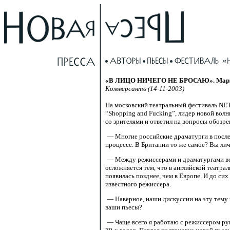
«В ЛИЦО НИЧЕГО НЕ БРОСАЮ». Марк Рав
Коммерсантъ (14-11-2003)
На московский театральный фестиваль NE
“Shopping and Fucking”, лидер новой вол
со зрителями и ответил на вопросы обозре
— Многие российские драматурги в послед
процессе. В Британии то же самое? Вы личн
— Между режиссерами и драматургами всегд
осложняется тем, что в английской театра
появилась позднее, чем в Европе. И до си
известного режиссера.
— Наверное, наши дискуссии на эту тему 
ваши пьесы?
— Чаще всего я работаю с режиссером рука