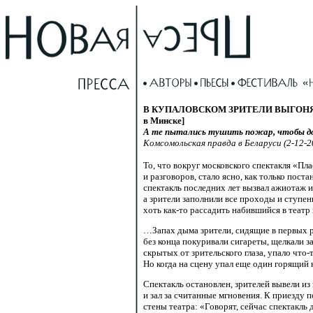
В КУПАЛОВСКОМ ЗРИТЕЛИ ВЫГОНЯЛИ А
в Минске]
А те пытались тушить пожар, чтобы д
Комсомольская правда в Беларуси (2-12-2
То, что вокруг московского спектакля «П
и разговоров, стало ясно, как только по
спектакль последних лет вызвал ажиотаж и 
а зрители заполнили все проходы и ступен
хоть
как-то рассадить
набившийся в театр 
…Запах дыма зрители, сидящие в первых ря
без конца покуривали сигареты, щелкали за
скрытых от зрительского глаза, упало
что-
Но когда на сцену упал еще один горящий к
Спектакль остановлен, зрителей вывели из 
и зал за считанные мгновения. К приезду
стены театра: «Говорят, сейчас спектак