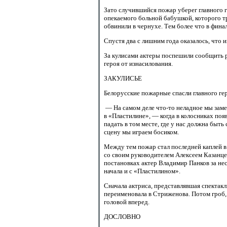
Зато случившийся пожар уберег главного
опекаемого больной бабушкой, которого т
обвинили в чернухе. Тем более что в финал
Спустя два с лишним года оказалось, что
За кулисами актеры поспешили сообщить 
героя от изнасилования.
ЗАКУЛИСЬЕ
Белорусские пожарные спасли главного ге
— На самом деле
что-то неладное
мы заме
в «Пластилине», — когда в колосниках поя
падать в том месте, где у нас должна быть
сцену мы играем босиком.
Между тем пожар стал последней каплей в
со своим руководителем Алексеем Казанце
постановках актер Владимир Панков за нес
начала и с «Пластилином».
Сначала актриса, представлявшая спектак
переименовала в Стриженова. Потом гроб,
головой вперед.
ДОСЛОВНО