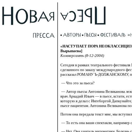
«НАСТУПАЕТ ПОРА НЕОКЛАССИЦИЗМА». [
Вырыпаева]
Коммерсантъ (8-12-2004)
Сегодня в рамках театрального фестиваля
сделанного по заказу международного фе
рассказал РОМАНУ
Ъ-ДОЛЖАНСКОМУ,
п
— Что это за пьеса?
— Автор пьесы Антонина Великанова лежи
врач Аркадий Ильич — в пьесе, кстати, ест
которую я делал с Ингеборгой Дапкунайте,
пьесе пациентам. Антонина Великанова пос
Потом она передала текст мне, мы вступил
— То есть она ваши спектакли, например 
— Нет. Она учитель математики. Болезнь сл