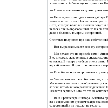
в пансионате. А больница находится на П
— С кем из современных драматургов мож
— Первое, что приходит в голову,- Сара К
клиники в тексте нет. Она написала просто
Лота, которую в Библии никак не зовут. А 
человек очень образованный, из пьесы пон
даже с большим юмором, и с иронией.
Спектакль получился про наш собственны
— Вот вы рассказываете всю эту историю и
— Мы делаем это по просьбе самой Антони
В ее письмах, включенных в спектакль, она
ее логику. В театре она была очень давно.
адский ливень». Я просто пришел в восторг
— Если бы вы просто прочитали эту пьесу,
— Уверен, что нет. Было бы понятно, что 
Мы вначале пытались разобрать пьесу, как
логики, нет обычного развития действия. 
«Если ты веришь в Бога, то это не означает
— Ваш и режиссера Виктора Рыжакова пре
вы в современном русском театре становит
современный и не похожи на теолога.