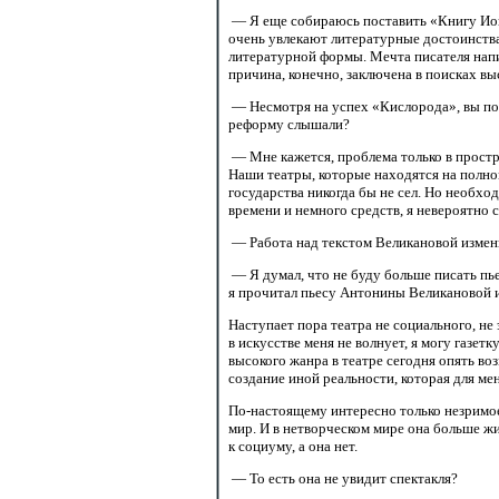
— Я еще собираюсь поставить «Книгу Иова
очень увлекают литературные достоинства
литературной формы. Мечта писателя нап
причина, конечно, заключена в поисках вы
— Несмотря на успех «Кислорода», вы
по
реформу слышали?
— Мне кажется, проблема только в простр
Наши театры, которые находятся на полно
государства никогда бы не сел. Но необх
времени и немного средств, я невероятно 
— Работа над текстом Великановой измен
— Я думал, что не буду больше писать пье
я прочитал пьесу Антонины Великановой и
Наступает пора театра не социального, не
в искусстве меня не волнует, я могу газет
высокого жанра в театре сегодня опять 
создание иной реальности, которая для мен
По-настоящему интересно
только незримое
мир. И в нетворческом мире она больше ж
к социуму, а она нет.
— То есть она не увидит спектакля?