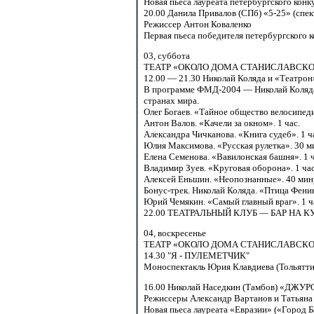
Новая пьеса лауреата петербургского кон
20.00 Данила
Привалов (СПб) «5-25» (спек
Режиссер Антон Коваленко
Первая пьеса победителя петербургского 
03,
суббота
ТЕАТР «ОКОЛО ДОМА СТАНИСЛАВСК
12.00
—
21.30 Николай
Коляда и «Театрон
В программе ФМД-2004 — Николай Коляда, 
странах мира.
Олег Богаев. «Тайное общество велосипеди
Антон Валов. «Качели за окном». 1 час.
Александра Чичканова. «Книга судеб». 1 ч
Юлия Максимова. «Русская рулетка».
30 м
Елена Семенова. «Вавилонская башня». 1 ч
Владимир Зуев. «Круговая оборона». 1 час
Алексей Еньшин. «Неопознанные».
40 мин
Бонус-трек.
Николай Коляда. «Птица Феникс
Юрий Чемякин. «Самый главный враг». 1 
22.00 ТЕАТРАЛЬНЫЙ
КЛУБ — БАР НА КУТ
04,
воскресенье
ТЕАТР «ОКОЛО ДОМА СТАНИСЛАВСКОГО
14.30 "Я - ПУЛЕМЕТЧИК"
Моноспектакль Юрия Клавдиева (Тольятти
16.00 Николай
Наседкин (Тамбов) «ДЖУР
Режиссеры Александр Вартанов и Татьяна
Новая пьеса лауреата «Евразии» («Город 