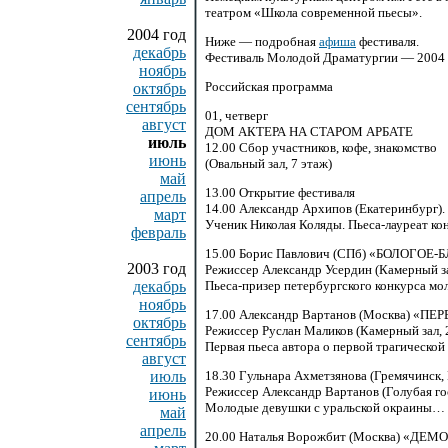
театром «Школа современной пьесы».
2004 год
Ниже — подробная
афиша
фестиваля.
декабрь
Фестиваль Молодой Драматургии — 2004
ноябрь
Российская программа
октябрь
сентябрь
01,
четверг
август
ДОМ АКТЕРА НА СТАРОМ АРБАТЕ
июль
12.00 Сбор
участников, кофе, знакомство
июнь
(Овальный зал, 7 этаж)
май
13.00 Открытие
фестиваля
апрель
14.00 Александр
Архипов (Екатеринбург)
март
Ученик Николая Коляды.
Пьеса-лауреат
кон
февраль
15.00 Борис
Павлович (СПб) «БОЛОГОЕ-
2003 год
Режиссер Александр Усердин (Камерный за
декабрь
Пьеса-призер
петербургского конкурса мо
ноябрь
17.00 Александр
Вартанов (Москва) «ПЕ
октябрь
Режиссер Руслан Маликов (Камерный зал, 
сентябрь
Первая пьеса автора о первой трагической
август
июль
18.30 Гульнара
Ахметзянова (Гремячинск
Режиссер Александр Вартанов (Голубая гос
июнь
Молодые девушки с уральской окраины…
май
апрель
20.00 Наталья
Ворожбит (Москва) «ДЕМ