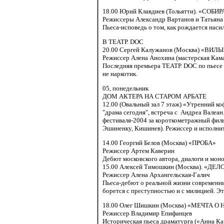
18.00 Юрий
Клавдиев (Тольятти). «СОБИ
Режиссеры Александр Вартанов и Татьяна
Пьеса-исповедь
о том, как рождается наси
В ТЕАТР. DOC
20.00 Сергей
Калужанов (Москва) «ВИЛЫ»
Режиссер Алена Анохина (мастерская Кам
Последняя премьера ТЕАТР. DOC по пьесе
не наркотик.
05,
понедельник
ДОМ АКТЕРА НА СТАРОМ АРБАТЕ
12.00
(Овальный зал 7 этаж) «Утренний к
"драма сегодня", встреча с Андреа Валеан
фестиваля-2004 за короткометражный фил
Эшиненку, Кишинев). Режиссер и исполнит
14.00 Георгий
Белов (Москва) «ПРОБА»
Режиссер Артем Каверин
Дебют московского автора, диалоги и мон
15.00 Алексей
Тимошкин (Москва). «ДЕ
Режиссер Алена
Архангельская-Галич
Пьеса-дебют
о реальной жизни современн
борется с преступностью и с милицией. Это
18.00 Олег
Шишкин (Москва) «МЕЧТА О
Режиссер Владимир Епифанцев
Историческая пьеса драматурга («Анна Ка