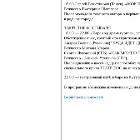
16.00 Сергей
Решетников (Томск). «МО
Режиссер Екатерина Шагалова
Пьеса молодого томского автора о первых 
в родном городе.
ЗАКРЫТИЕ ФЕСТИВАЛЯ
18.00
—
22.00
«Пароход драматургов», се
Обсуждение пьес, круглый стол критиков 
Андреа Валеан (Румыния) "КУДА ИДЕТ 
Режиссер Михаил Угаров
Сергей Чуковский (СПб). «КАК МОЖНО
Режиссер - Алексей Утеганов (СПб)
Пьеса-дневник
о восемнадцати способах зн
специального приза ТЕАТР. DOС на конку
22.00
— театральный клуб в баре на Кутуз
В программе возможны изменения и допо
Вернуться к новостям