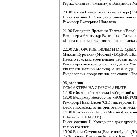
Рерих: битва за Гималаи») о Владимире М
20.00 Артем
Северский (Екатеринбург) “S
Пьеса ученика Н. Коляды о становлении е
Режиссер Екатерина Шагалова
21.00 Владимир
Яременко-Толстой
(Вена
Режиссеры Александр Вартанов и Татьяна
«Пьеса-провокация» известного прозаика 
22.00 АВТОРСКИЕ
ФИЛЬМЫ МОЛОДЫХ 
Максим Курочкин (Москва) «ВОДКА, ЕБ
Пьеса о том, как герой решает избавиться 
Режиссерский и продюсерский дебют Мак
Екатерина Нарши (Москва). «ЛЕОПАРДЫ
Видеоверсия-продолжение
спектакля «Пра
06,
вторник
ДОМ АКТЕРА НА СТАРОМ АРБАТЕ
12.00
(Овальный зал 7 этаж) «Утренний ко
13.00 Владимир
Нестеренко «НОВЫЙ ГО
Режиссер Павел Басов (СПб, мастерская Г
Дебют московского автора, реалистическая
14.00 Константин
Попов (Москва-Екатер
Г. Козлова, СПБГАТИ)
Пьеса ученика Н. Коляды про двух друзей
только крепнет.
15.00 Елена
Семенова (Екатеринбург) «
25-30 минут. Режиссер Максим Фомин (СПб