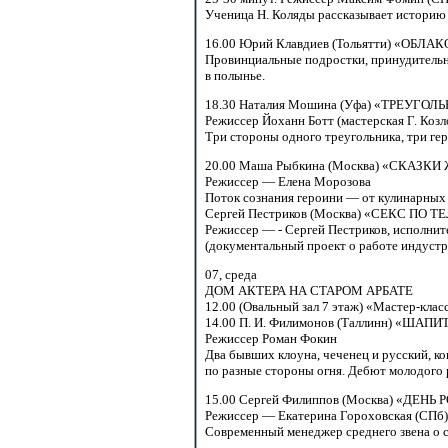
Ученица Н. Коляды рассказывает историю
16.00 Юрий
Клавдиев (Тольятти) «ОБЛ
Провинциальные подростки, принудительно
в полынье.
18.30 Наталия
Мошина (Уфа) «ТРЕУГОЛ
Режиссер Йоханн Ботт (мастерская Г. Коз
Три стороны одного треугольника, три ге
20.00 Маша
Рыбкина (Москва) «СКАЗК
Режиссер — Елена Морозова
Поток сознания героини — от кулинарных
Сергей Пестриков (Москва) «СЕКС ПО 
Режиссер — - Сергей Пестриков, исполнит
(документальный проект о работе индуст
07,
среда
ДОМ АКТЕРА НА СТАРОМ АРБАТЕ
12.00
(Овальный зал 7 этаж) «Мастер-кла
14.00 П.
И. Филимонов (Таллинн) «ШАП
Режиссер Роман Фокин
Два бывших клоуна, чеченец и русский,
ко
по разные стороны огня. Дебют молодого 
15.00 Сергей
Филиппов (Москва) «ДЕНЬ
Режиссер — Екатерина Гороховская (СПб)
Современный менеджер среднего звена о с