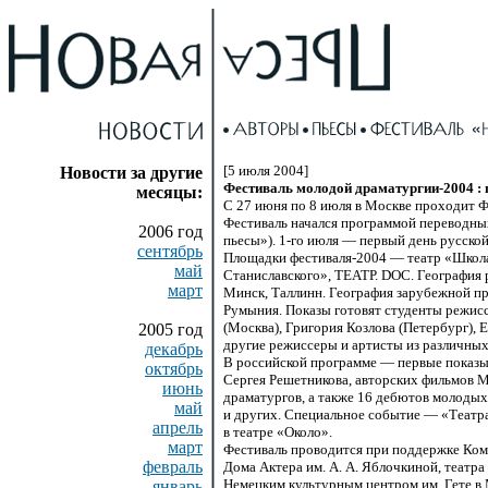
[5 июля 2004]
Новости за другие
Фестиваль молодой драматургии-2004 : 
месяцы:
С
27 июня
по 8 июля в Москве проходит Ф
Фестиваль начался программой переводны
2006 год
пьесы»).
1-го июля
— первый день русской
сентябрь
Площадки фестиваля-2004 — театр «Школа
май
Станиславского», ТЕАТР. DOC. География 
март
Минск, Таллинн. География зарубежной пр
Румыния. Показы готовят студенты режисс
(Москва), Григория Козлова (Петербург),
2005 год
другие режиссеры и артисты из различны
декабрь
В российской программе — первые показы
октябрь
Сергея Решетникова, авторских фильмов 
июнь
драматургов, а также
16 дебютов
молодых 
май
и других. Специальное событие — «Театр
апрель
в театре «Около».
март
Фестиваль проводится при поддержке Коми
февраль
Дома Актера им. А. А. Яблочкиной, теат
Немецким культурным центром им. Гете в 
январь