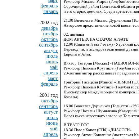
март
Режиссер Михаил Угаров (Голубая гостиная
февраль
Сорочинский район Полтавской области ре
январь
и его старых демонах. Среди артистов, за
21.30 Вячеслав
и Михаил Дурненковы (Т
2002 год
Авторское представление новой пьесы тол
декабрь
ноябрь
02,
пятница
октябрь
ДОМ АКТЕРА НА СТАРОМ АРБАТЕ
12.00
(Овальный зал 7 этаж) «Утренний ко
сентябрь
Переводчик и исследователь новой драма
август
Европы и Азии.
июль
июнь
Виктор Тетерин (Москва) «НАЦИОНА
май
Режиссер Николай Крутиков. (Голубая гост
апрель
23-летний автор
рассказывает правдивые 
март
Григорий Тисецкий (Минск) «НЕМОЙ ПО
февраль
Режиссер Николай Крутиков (Голубая гости
Пьеса-призер
международного конкурса
1
2001 год
Купалы).
октябрь
сентябрь
16.00 Вячеслав
Дурненков (Тольятти) «Р
Режиссер Наталья Шумилкина (Камерный за
август
Новая пьеса известного автора из Тольятти
июль
июнь
В ТЕАТР. DOC
май
18.30 Павел
Ханов (СПб) «ДИАЛОГИ»
апрель
Режиссер Антон Коваленко (мастерская К